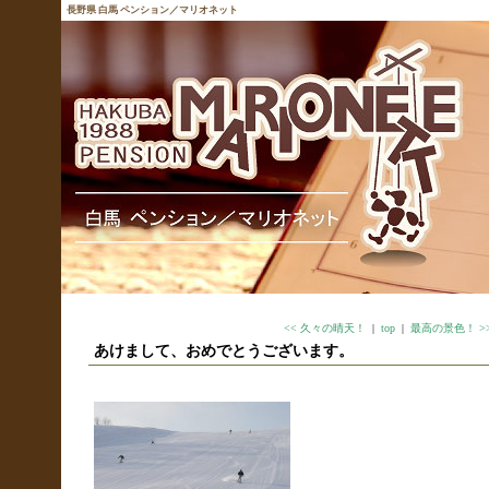
長野県 白馬 ペンション／マリオネット
<< 久々の晴天！
|
top
|
最高の景色！ >
あけまして、おめでとうございます。