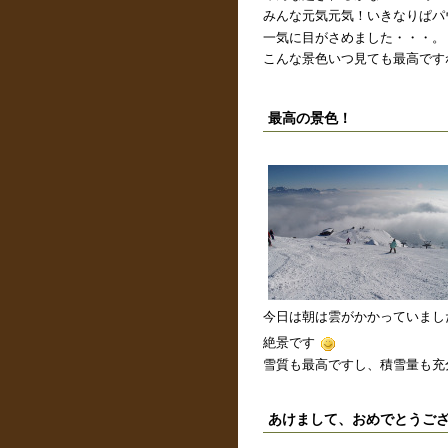
みんな元気元気！いきなりぱパ
一気に目がさめました・・・。
こんな景色いつ見ても最高です
最高の景色！
今日は朝は雲がかかっていまし
絶景です
雪質も最高ですし、積雪量も充
あけまして、おめでとうご